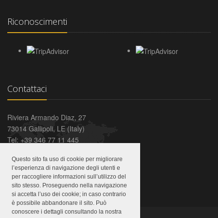
Riconoscimenti
Contattaci
Riviera Armando Diaz, 27
73014 Gallipoli, LE (Italy)
Tel: +39 346 77 11 445
Email:
info@puntacutieri.it
Questo sito fa uso di cookie per migliorare
CIN: IT075031B400023408
l’esperienza di navigazione degli utenti e
per raccogliere informazioni sull’utilizzo del
sito stesso. Proseguendo nella navigazione
si accetta l’uso dei cookie; in caso contrario
è possibile abbandonare il sito. Può
conoscere i dettagli consultando la nostra