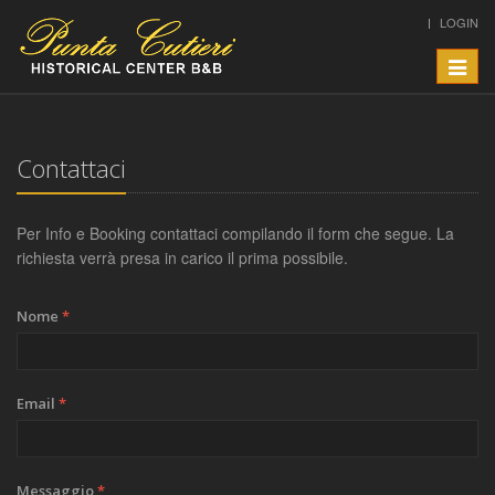
LOGIN
Toggle
naviga
Contattaci
Per Info e Booking contattaci compilando il form che segue. La
richiesta verrà presa in carico il prima possibile.
Nome
*
Email
*
Messaggio
*